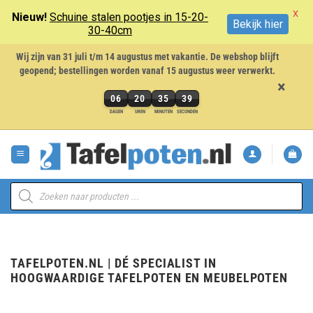
X
Nieuw!
Schuine stalen pootjes in 15-20-
Bekijk hier
30-40cm
Wij zijn van 31 juli t/m 14 augustus met vakantie. De webshop blijft
geopend; bestellingen worden vanaf 15 augustus weer verwerkt.
×
06
20
35
39
6
DAGEN
UREN
MINUTEN
SECONDEN
dagen,
Ga
20
naar
uren,
inhoud
35
minuten
Producten
en
zoeken
39
seconden
TAFELPOTEN.NL | DÉ SPECIALIST IN
HOOGWAARDIGE TAFELPOTEN EN MEUBELPOTEN