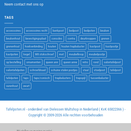
Neem contact met ons op
TAGS
accessoires
accessoires recht
bankpoot
bedpoot
bedpoten
beuken
beukenhout
bevestigingsplaat
consoles
contra
deurknoppen
grenen
grenenhout
hoekverbinding
houten
houten trapbaluster
kastpoot
kastpootje
kastpoten
kegel
M8 stokschroef
met
meubelknop
meubelpootje
op bestelling
ornamenten
queen ann
queen anne
retro
rond
salontafelpoot
salontafelpoten
schroefdraad
schuine stalen pootjes
staal
stoelpoot
tafelpoot
tafelpoten
taps
taps/conisch
trapbalusters
trapspijl
tussenbaluster
vurenhout
zwart
Tafelpoten.nl - onderdeel van Dielessen Multshop in Nederland ( KvK 65822366 ) -
Copyright © 2009-
2026 Alle rechten voorbehouden
Wij stellen uw mening op prijs!