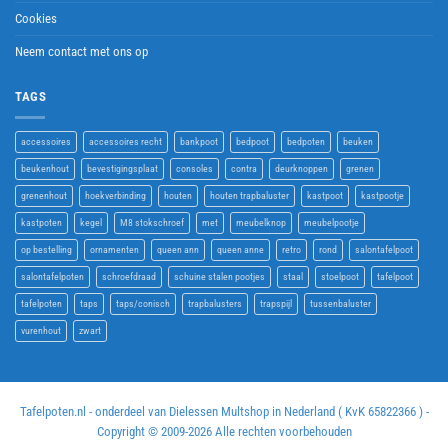
Cookies
Neem contact met ons op
TAGS
accessoires
accessoires recht
bankpoot
bedpoot
bedpoten
beuken
beukenhout
bevestigingsplaat
consoles
contra
deurknoppen
grenen
grenenhout
hoekverbinding
houten
houten trapbaluster
kastpoot
kastpootje
kastpoten
kegel
M8 stokschroef
met
meubelknop
meubelpootje
op bestelling
ornamenten
queen ann
queen anne
retro
rond
salontafelpoot
salontafelpoten
schroefdraad
schuine stalen pootjes
staal
stoelpoot
tafelpoot
tafelpoten
taps
taps/conisch
trapbalusters
trapspijl
tussenbaluster
vurenhout
zwart
Tafelpoten.nl - onderdeel van Dielessen Multshop in Nederland ( KvK 65822366 ) -
Copyright © 2009-
2026 Alle rechten voorbehouden