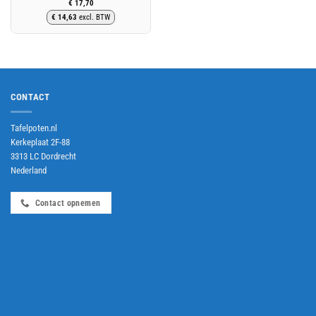
€
17,70
€
14,63
excl. BTW
CONTACT
Tafelpoten.nl
Kerkeplaat 2F-88
3313 LC Dordrecht
Nederland
Contact opnemen