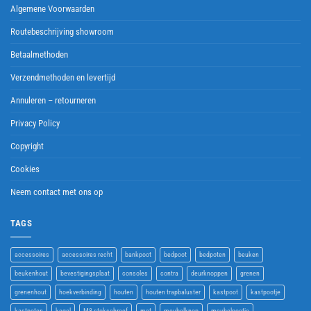
Algemene Voorwaarden
Routebeschrijving showroom
Betaalmethoden
Verzendmethoden en levertijd
Annuleren – retourneren
Privacy Policy
Copyright
Cookies
Neem contact met ons op
TAGS
accessoires
accessoires recht
bankpoot
bedpoot
bedpoten
beuken
beukenhout
bevestigingsplaat
consoles
contra
deurknoppen
grenen
grenenhout
hoekverbinding
houten
houten trapbaluster
kastpoot
kastpootje
kastpoten
kegel
M8 stokschroef
met
meubelknop
meubelpootje