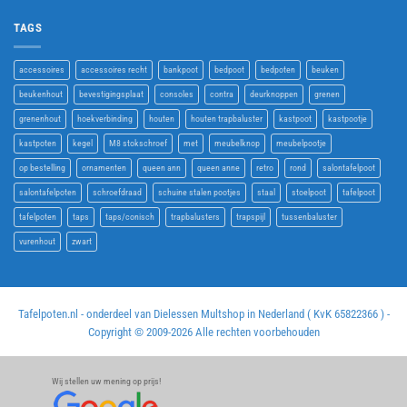
TAGS
accessoires
accessoires recht
bankpoot
bedpoot
bedpoten
beuken
beukenhout
bevestigingsplaat
consoles
contra
deurknoppen
grenen
grenenhout
hoekverbinding
houten
houten trapbaluster
kastpoot
kastpootje
kastpoten
kegel
M8 stokschroef
met
meubelknop
meubelpootje
op bestelling
ornamenten
queen ann
queen anne
retro
rond
salontafelpoot
salontafelpoten
schroefdraad
schuine stalen pootjes
staal
stoelpoot
tafelpoot
tafelpoten
taps
taps/conisch
trapbalusters
trapspijl
tussenbaluster
vurenhout
zwart
Tafelpoten.nl - onderdeel van Dielessen Multshop in Nederland ( KvK 65822366 ) -
Copyright © 2009-
2026 Alle rechten voorbehouden
Wij stellen uw mening op prijs!