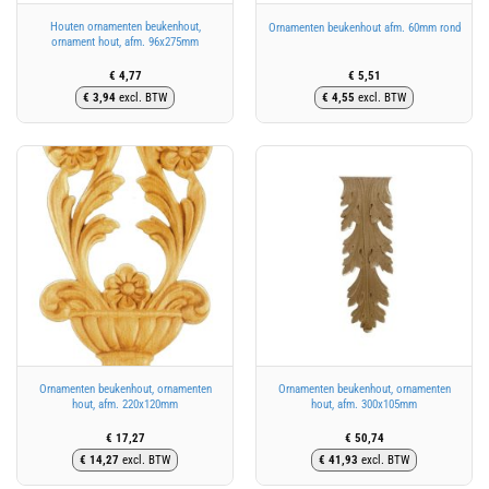
Houten ornamenten beukenhout,
Ornamenten beukenhout afm. 60mm rond
ornament hout, afm. 96x275mm
€
4,77
€
5,51
€
3,94
excl. BTW
€
4,55
excl. BTW
Ornamenten beukenhout, ornamenten
Ornamenten beukenhout, ornamenten
hout, afm. 220x120mm
hout, afm. 300x105mm
€
17,27
€
50,74
€
14,27
excl. BTW
€
41,93
excl. BTW