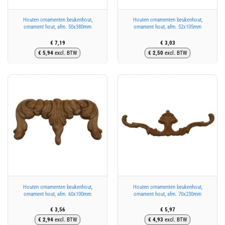
Houten ornamenten beukenhout,
Houten ornamenten beukenhout,
ornament hout, afm. 50x380mm
ornament hout, afm. 52x105mm
€
7,19
€
3,03
€
5,94
excl. BTW
€
2,50
excl. BTW
Houten ornamenten beukenhout,
Houten ornamenten beukenhout,
ornament hout, afm. 60x100mm
ornament hout, afm. 70x230mm
€
3,56
€
5,97
€
2,94
excl. BTW
€
4,93
excl. BTW