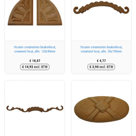
Houten ornamenten beukenhout,
Houten ornamenten beukenhout,
ornament hout, afm. 120x90mm
ornament hout, afm. 50x195mm
€
18,07
€
4,77
€
14,93
excl. BTW
€
3,94
excl. BTW