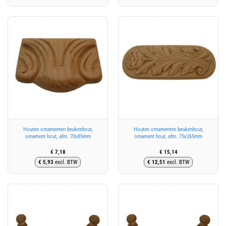
Houten ornamenten beukenhout,
Houten ornamenten beukenhout,
ornament hout, afm. 70x85mm
ornament hout, afm. 75x265mm
€
7,18
€
15,14
€
5,93
excl. BTW
€
12,51
excl. BTW