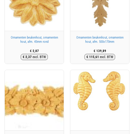
Ornamenten beukenhout, ornamenten
Ornamenten beukenhout, ornamenten
hout, afm. 45mm rond
hout, afm. 500x170mm
€
2,87
€
139,89
€
2,37
excl. BTW
€
115,61
excl. BTW