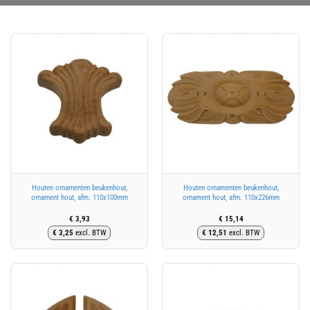
Houten ornamenten beukenhout,
Houten ornamenten beukenhout,
ornament hout, afm. 110x100mm
ornament hout, afm. 110x226mm
€
3,93
€
15,14
€
3,25
excl. BTW
€
12,51
excl. BTW