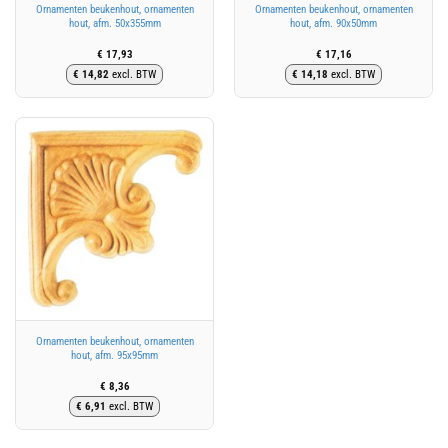
Ornamenten beukenhout, ornamenten
Ornamenten beukenhout, ornamenten
hout, afm. 50x355mm
hout, afm. 90x50mm
€
17,93
€
17,16
€
14,82
excl. BTW
€
14,18
excl. BTW
Ornamenten beukenhout, ornamenten
hout, afm. 95x95mm
€
8,36
€
6,91
excl. BTW