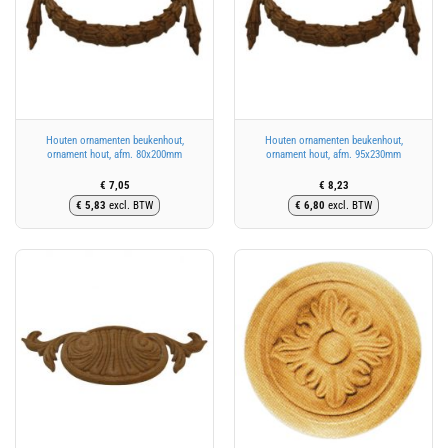
Houten ornamenten beukenhout,
Houten ornamenten beukenhout,
ornament hout, afm. 80x200mm
ornament hout, afm. 95x230mm
€
7,05
€
8,23
€
5,83
excl. BTW
€
6,80
excl. BTW