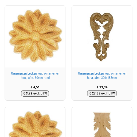
Ornamenten beukenhout, ornamenten
Ornamenten beukenhout, ornamenten
hout, afm. 30mm rond
hout, afm. 320x155mm
€
4,51
€
33,34
€
3,73
excl. BTW
€
27,55
excl. BTW