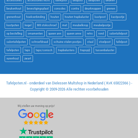
accessoires
accessoires recht
bankpoot
bedpoot
bedpoten
beuken
beukenhout
bevestigingsplaat
consoles
contra
deurknoppen
grenen
grenenhout
hoekverbinding
houten
houten trapbaluster
kastpoot
kastpootje
kastpoten
kegel
M8 stokschroef
met
meubelknop
meubelpootje
op bestelling
ornamenten
queen ann
queen anne
retro
rond
salontafelpoot
salontafelpoten
schroefdraad
schuine stalen pootjes
staal
stoelpoot
tafelpoot
tafelpoten
taps
taps/conisch
trapbalusters
trapspijl
tussenbaluster
vurenhout
zwart
Tafelpoten.nl - onderdeel van Dielessen Multshop in Nederland ( KvK 65822366 ) -
Copyright © 2009-
2026 Alle rechten voorbehouden
Wij stellen uw mening op prijs!