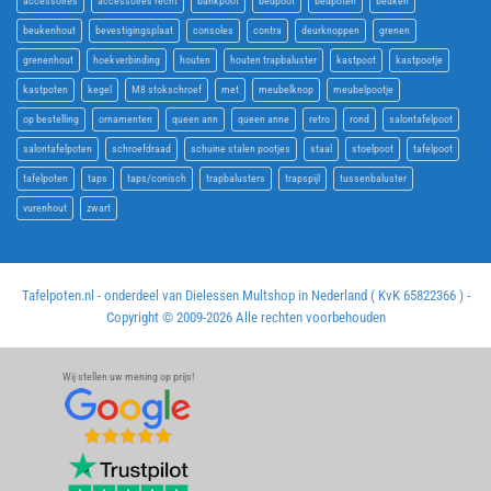
accessoires
accessoires recht
bankpoot
bedpoot
bedpoten
beuken
beukenhout
bevestigingsplaat
consoles
contra
deurknoppen
grenen
grenenhout
hoekverbinding
houten
houten trapbaluster
kastpoot
kastpootje
kastpoten
kegel
M8 stokschroef
met
meubelknop
meubelpootje
op bestelling
ornamenten
queen ann
queen anne
retro
rond
salontafelpoot
salontafelpoten
schroefdraad
schuine stalen pootjes
staal
stoelpoot
tafelpoot
tafelpoten
taps
taps/conisch
trapbalusters
trapspijl
tussenbaluster
vurenhout
zwart
Tafelpoten.nl - onderdeel van Dielessen Multshop in Nederland ( KvK 65822366 ) -
Copyright © 2009-
2026 Alle rechten voorbehouden
Wij stellen uw mening op prijs!