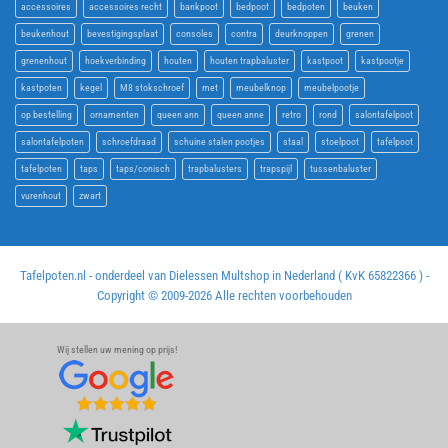
accessoires
accessoires recht
bankpoot
bedpoot
bedpoten
beuken
beukenhout
bevestigingsplaat
consoles
contra
deurknoppen
grenen
grenenhout
hoekverbinding
houten
houten trapbaluster
kastpoot
kastpootje
kastpoten
kegel
M8 stokschroef
met
meubelknop
meubelpootje
op bestelling
ornamenten
queen ann
queen anne
retro
rond
salontafelpoot
salontafelpoten
schroefdraad
schuine stalen pootjes
staal
stoelpoot
tafelpoot
tafelpoten
taps
taps/conisch
trapbalusters
trapspijl
tussenbaluster
vurenhout
zwart
Tafelpoten.nl - onderdeel van Dielessen Multshop in Nederland ( KvK 65822366 ) -
Copyright © 2009-
2026 Alle rechten voorbehouden
Wij stellen uw mening op prijs!