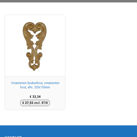
Ornamenten beukenhout, ornamenten
hout, afm. 320x155mm
€
33,34
€
27,55
excl. BTW