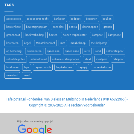
TAGS
accessoires
accessoires recht
bankpoot
bedpoot
bedpoten
beuken
beukenhout
bevestigingsplaat
consoles
contra
deurknoppen
grenen
grenenhout
hoekverbinding
houten
houten trapbaluster
kastpoot
kastpootje
kastpoten
kegel
M8 stokschroef
met
meubelknop
meubelpootje
op bestelling
ornamenten
queen ann
queen anne
retro
rond
salontafelpoot
salontafelpoten
schroefdraad
schuine stalen pootjes
staal
stoelpoot
tafelpoot
tafelpoten
taps
taps/conisch
trapbalusters
trapspijl
tussenbaluster
vurenhout
zwart
Tafelpoten.nl - onderdeel van Dielessen Multshop in Nederland ( KvK 65822366 ) -
Copyright © 2009-
2026 Alle rechten voorbehouden
Wij stellen uw mening op prijs!