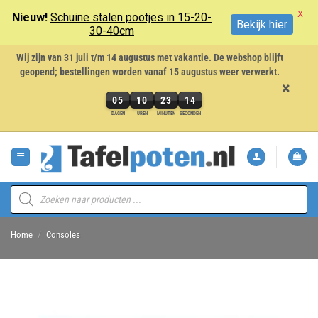
X
Nieuw!
Schuine stalen pootjes in 15-20-
Bekijk hier
30-40cm
Wij zijn van 31 juli t/m 14 augustus met vakantie. De webshop blijft
geopend; bestellingen worden vanaf 15 augustus weer verwerkt.
×
05
10
23
13
5
DAGEN
UREN
MINUTEN
SECONDEN
dagen,
Ga
10
naar
uren,
inhoud
23
minuten
Producten
en
zoeken
13
seconden
Home
/
Consoles