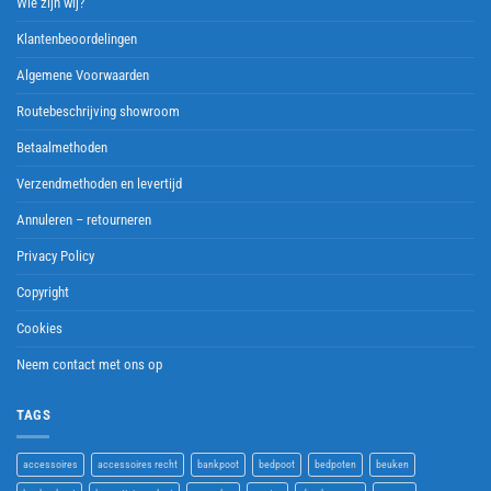
Wie zijn wij?
Klantenbeoordelingen
Algemene Voorwaarden
Routebeschrijving showroom
Betaalmethoden
Verzendmethoden en levertijd
Annuleren – retourneren
Privacy Policy
Copyright
Cookies
Neem contact met ons op
TAGS
accessoires
accessoires recht
bankpoot
bedpoot
bedpoten
beuken