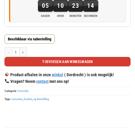
05
10
23
13
DAGEN
UREN
MINUTEN
SECONDEN
5
dagen,
10
Beschikbaar via nabestelling
uren,
23
Houten console afm. 250x105x110mm aantal
minuten
TOEVOEGEN AAN WINKELWAGEN
en
13
Product afhalen in onze
winkel
( Dordrecht ) is ook mogelijk!
seconden
Vragen? Neem
contact
met ons op!
Categorie:
Consoles
Tags:
consoles
,
houten
,
op bestelling