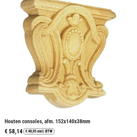
Houten consoles, afm. 152x140x38mm
€
58,14
€
48,05
excl. BTW