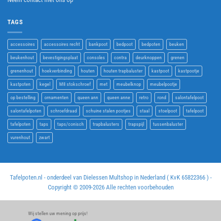
TAGS
accessoires
accessoires recht
bankpoot
bedpoot
bedpoten
beuken
beukenhout
bevestigingsplaat
consoles
contra
deurknoppen
grenen
grenenhout
hoekverbinding
houten
houten trapbaluster
kastpoot
kastpootje
kastpoten
kegel
M8 stokschroef
met
meubelknop
meubelpootje
op bestelling
ornamenten
queen ann
queen anne
retro
rond
salontafelpoot
salontafelpoten
schroefdraad
schuine stalen pootjes
staal
stoelpoot
tafelpoot
tafelpoten
taps
taps/conisch
trapbalusters
trapspijl
tussenbaluster
vurenhout
zwart
Tafelpoten.nl - onderdeel van Dielessen Multshop in Nederland ( KvK 65822366 ) -
Copyright © 2009-
2026 Alle rechten voorbehouden
Wij stellen uw mening op prijs!