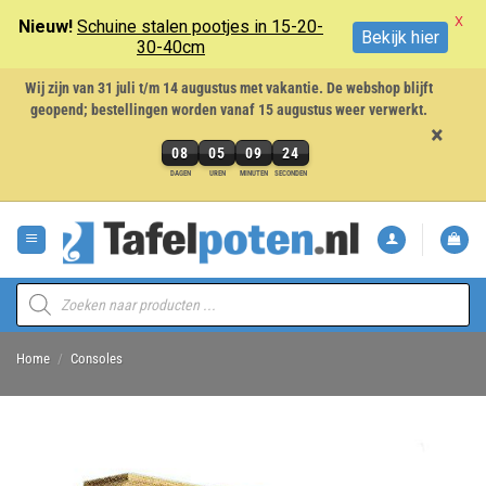
X
Nieuw!
Schuine stalen pootjes in 15-20-
Bekijk hier
30-40cm
Wij zijn van 31 juli t/m 14 augustus met vakantie. De webshop blijft
geopend; bestellingen worden vanaf 15 augustus weer verwerkt.
×
08
05
09
23
8
DAGEN
UREN
MINUTEN
SECONDEN
dagen,
Ga
5
naar
uren,
inhoud
9
minuten
Producten
en
zoeken
23
seconden
Home
/
Consoles