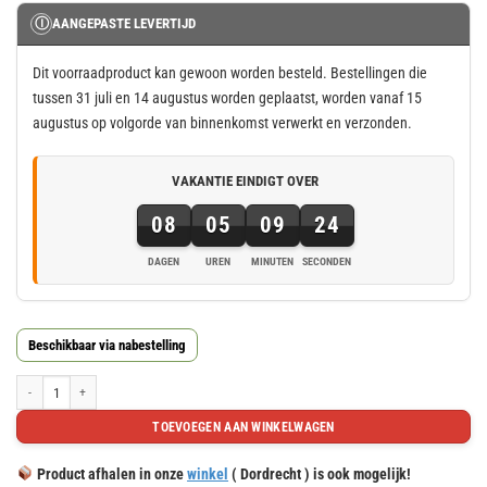
Ⓘ
AANGEPASTE LEVERTIJD
Dit voorraadproduct kan gewoon worden besteld. Bestellingen die
tussen 31 juli en 14 augustus worden geplaatst, worden vanaf 15
augustus op volgorde van binnenkomst verwerkt en verzonden.
VAKANTIE EINDIGT OVER
08
05
09
23
DAGEN
UREN
MINUTEN
SECONDEN
8
dagen,
5
Beschikbaar via nabestelling
uren,
9
Houten consoles, afm. 152x140x38mm aantal
minuten
TOEVOEGEN AAN WINKELWAGEN
en
23
Product afhalen in onze
winkel
( Dordrecht ) is ook mogelijk!
seconden