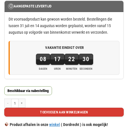
Ⓘ
AANGEPASTE LEVERTIJD
Dit voorraadproduct kan gewoon worden besteld. Bestellingen die
tussen 31 juli en 14 augustus worden geplaatst, worden vanaf 15
augustus op volgorde van binnenkomst verwerkt en verzonden.
VAKANTIE EINDIGT OVER
08
17
22
29
DAGEN
UREN
MINUTEN
SECONDEN
8
dagen,
17
Beschikbaar via nabestelling
uren,
22
Houten consoles, afm. 180x83x100mm aantal
minuten
TOEVOEGEN AAN WINKELWAGEN
en
29
Product afhalen in onze
winkel
( Dordrecht ) is ook mogelijk!
seconden