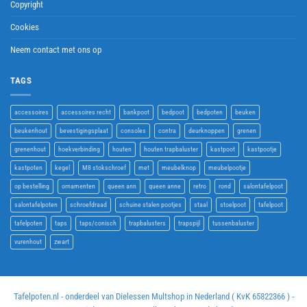
Copyright
Cookies
Neem contact met ons op
TAGS
accessoires
accessoires recht
bankpoot
bedpoot
bedpoten
beuken
beukenhout
bevestigingsplaat
consoles
contra
deurknoppen
grenen
grenenhout
hoekverbinding
houten
houten trapbaluster
kastpoot
kastpootje
kastpoten
kegel
M8 stokschroef
met
meubelknop
meubelpootje
op bestelling
ornamenten
queen ann
queen anne
retro
rond
salontafelpoot
salontafelpoten
schroefdraad
schuine stalen pootjes
staal
stoelpoot
tafelpoot
tafelpoten
taps
taps/conisch
trapbalusters
trapspijl
tussenbaluster
vurenhout
zwart
Tafelpoten.nl - onderdeel van Dielessen Multshop in Nederland ( KvK 65822366 ) -