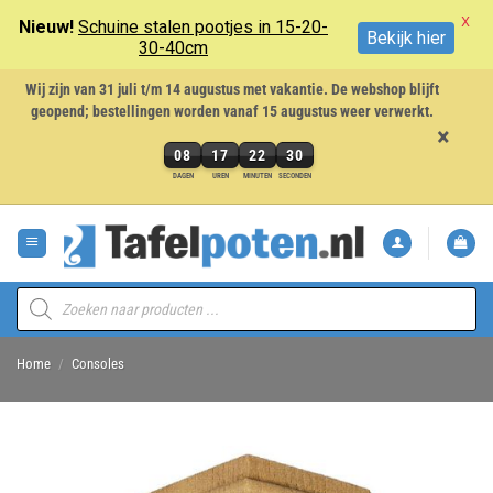
X
Nieuw!
Schuine stalen pootjes in 15-20-
Bekijk hier
30-40cm
Wij zijn van 31 juli t/m 14 augustus met vakantie. De webshop blijft
geopend; bestellingen worden vanaf 15 augustus weer verwerkt.
×
08
17
22
29
8
DAGEN
UREN
MINUTEN
SECONDEN
dagen,
Ga
17
naar
uren,
inhoud
22
minuten
Producten
en
zoeken
29
seconden
Home
/
Consoles