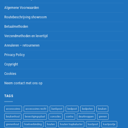
Algemene Voorwaarden
Routebeschrijving showroom
Betaalmethoden
Verzendmethoden en levertijd
Annuleren – retourneren
Privacy Policy
Copyright
Cookies
Neem contact met ons op
TAGS
accessoires
accessoires recht
bankpoot
bedpoot
bedpoten
beuken
beukenhout
bevestigingsplaat
consoles
contra
deurknoppen
grenen
grenenhout
hoekverbinding
houten
houten trapbaluster
kastpoot
kastpootje