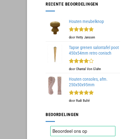
RECENTE BEOORDELINGEN
Houten meubelknop
Gewaardeerd
door Hetty Janssen
5
uit 5
Tapse grenen salontafel poot
450x54mm retro conisch
Gewaardeerd
door Chantal Von Glahn
4
uit 5
Houten consoles, afm.
250x50x95mm
Gewaardeerd
door Rudi Bulté
5
uit 5
BEOORDELINGEN