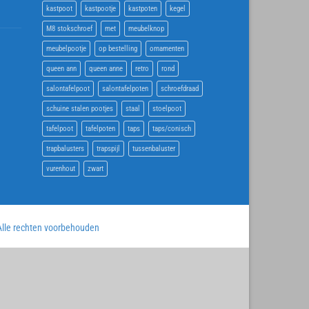
kastpoot
kastpootje
kastpoten
kegel
M8 stokschroef
met
meubelknop
meubelpootje
op bestelling
ornamenten
queen ann
queen anne
retro
rond
salontafelpoot
salontafelpoten
schroefdraad
schuine stalen pootjes
staal
stoelpoot
tafelpoot
tafelpoten
taps
taps/conisch
trapbalusters
trapspijl
tussenbaluster
vurenhout
zwart
lle rechten voorbehouden