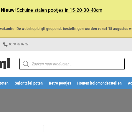
Nieuw!
Schuine stalen pootjes in 15-20-30-40cm
et vakantie. De webshop blijft geopend; bestellingen worden vanaf 15 augustus w
06 34 09 02 22
Producten
zoeken
poten
Salontafel poten
Retro pootjes
Houten kolomonderstellen
Ac