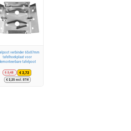
elpoot verbinder 65x87mm
tafelhoekplaat voor
demonteerbare tafelpoot
€
2,72
€
3,48
Oorspronkelijke
Huidige
€
2,25
excl. BTW
prijs
prijs
was:
is:
€ 3,48.
€ 2,72.