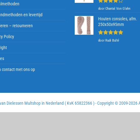
almethoden
Gewaardeerd
door Chantal Von Glahn
4
uit 5
ndmethoden en levertijd
Houten consoles, afm.
250x50x95mm
eren – retourneren
cy Policy
Gewaardeerd
door Rudi Bulté
5
uit 5
ight
ies
 contact met ons op
 van Dielessen Multshop in Nederland ( KvK 65822366 ) - Copyright © 2009-
2026 A