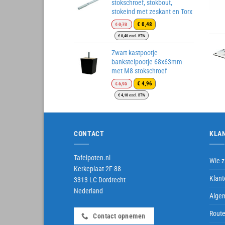
stokschroef, stokbout,
stokeind met zeskant en Torx
Oorspronkelijke
Huidige
€
0,48
€
0,73
prijs
prijs
€
0,40
excl. BTW
was:
is:
€ 0,73.
€ 0,48.
Zwart kastpootje
bankstelpootje 68x63mm
met M8 stokschroef
Oorspronkelijke
Huidige
€
4,96
€
6,95
prijs
prijs
€
4,10
excl. BTW
was:
is:
€ 6,95.
€ 4,96.
CONTACT
KLA
Tafelpoten.nl
Wie zi
Kerkeplaat 2F-88
Klant
3313 LC Dordrecht
Nederland
Alge
Route
Contact opnemen