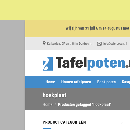
Wij zijn van 31 juli t/m 14 augustus m
Ga
Kerkeplaat 2F unit 88 in Dordrecht
info@tafelpoten.nl
naar
inhoud
Home
Houten tafelpoten
Bank poten
Kast
hoekplaat
Home
/
Producten getagged “hoekplaat”
PRODUCTCATEGORIEËN