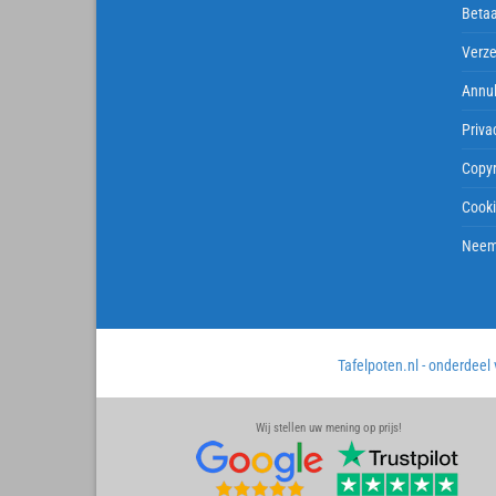
Beta
Verze
Annul
Priva
Copyr
Cook
Neem
Tafelpoten.nl - onderdeel
Wij stellen uw mening op prijs!