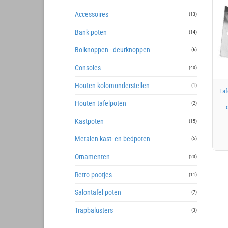
Accessoires
(13)
Bank poten
(14)
Bolknoppen - deurknoppen
(6)
Consoles
(40)
+
Houten kolomonderstellen
(1)
Taf
Houten tafelpoten
(2)
Kastpoten
(15)
Metalen kast- en bedpoten
(5)
Ornamenten
(23)
Retro pootjes
(11)
Salontafel poten
(7)
Trapbalusters
(3)