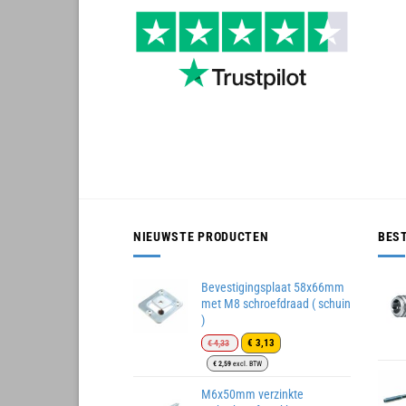
NIEUWSTE PRODUCTEN
BES
Bevestigingsplaat 58x66mm
met M8 schroefdraad ( schuin
)
Oorspronkelijke
Huidige
€
3,13
€
4,33
prijs
prijs
€
2,59
excl. BTW
was:
is:
€ 4,33.
€ 3,13.
M6x50mm verzinkte