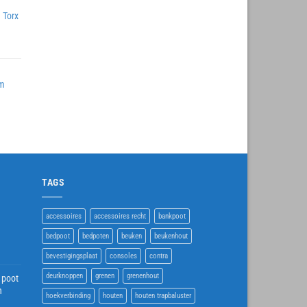
 Torx
mm
TAGS
accessoires
accessoires recht
bankpoot
bedpoot
bedpoten
beuken
beukenhout
bevestigingsplaat
consoles
contra
deurknoppen
grenen
grenenhout
 poot
h
hoekverbinding
houten
houten trapbaluster