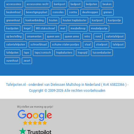
accessoires
accessoires recht
bankpoot
bedpoot
bedpoten
beuken
beukenhout
bevestigingsplaat
consoles
contra
deurknoppen
grenen
grenenhout
hoekverbinding
houten
houten trapbaluster
kastpoot
kastpootje
kastpoten
kegel
M8 stokschroef
met
meubelknop
meubelpootje
op bestelling
ornamenten
queen ann
queen anne
retro
rond
salontafelpoot
salontafelpoten
schroefdraad
schuine stalen pootjes
staal
stoelpoot
tafelpoot
tafelpoten
taps
taps/conisch
trapbalusters
trapspijl
tussenbaluster
vurenhout
zwart
Tafelpoten.nl - onderdeel van Dielessen Multshop in Nederland ( KvK 65822366 ) -
Copyright © 2009-
2026 Alle rechten voorbehouden
Wij stellen uw mening op prijs!