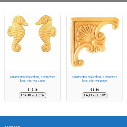
Ornamenten beukenhout, ornamenten
Ornamenten beukenhout, ornamenten
hout, afm. 90x50mm
hout, afm. 95x95mm
€
17,16
€
8,36
€
14,18
excl. BTW
€
6,91
excl. BTW