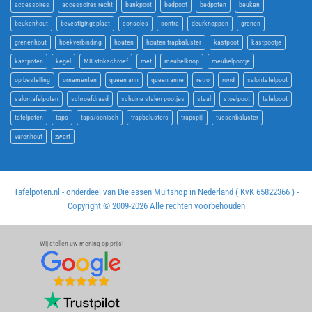
accessoires
accessoires recht
bankpoot
bedpoot
bedpoten
beuken
beukenhout
bevestigingsplaat
consoles
contra
deurknoppen
grenen
grenenhout
hoekverbinding
houten
houten trapbaluster
kastpoot
kastpootje
kastpoten
kegel
M8 stokschroef
met
meubelknop
meubelpootje
op bestelling
ornamenten
queen ann
queen anne
retro
rond
salontafelpoot
salontafelpoten
schroefdraad
schuine stalen pootjes
staal
stoelpoot
tafelpoot
tafelpoten
taps
taps/conisch
trapbalusters
trapspijl
tussenbaluster
vurenhout
zwart
Tafelpoten.nl - onderdeel van Dielessen Multshop in Nederland ( KvK 65822366 ) -
Copyright © 2009-
2026 Alle rechten voorbehouden
Wij stellen uw mening op prijs!