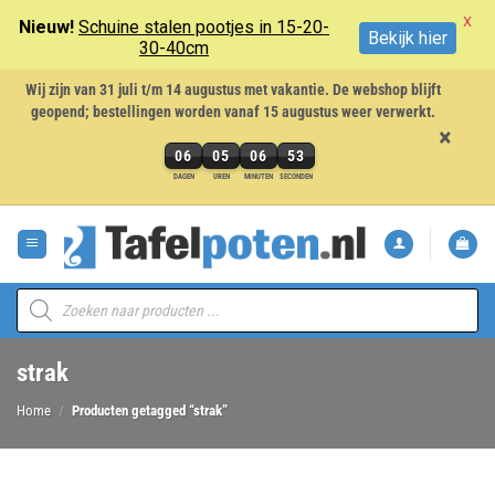
X
Nieuw!
Schuine stalen pootjes in 15-20-
Bekijk hier
30-40cm
Wij zijn van 31 juli t/m 14 augustus met vakantie. De webshop blijft
geopend; bestellingen worden vanaf 15 augustus weer verwerkt.
×
06
05
06
53
6
DAGEN
UREN
MINUTEN
SECONDEN
dagen,
Ga
5
naar
uren,
inhoud
6
minuten
Producten
en
zoeken
53
seconden
strak
Home
/
Producten getagged “strak”