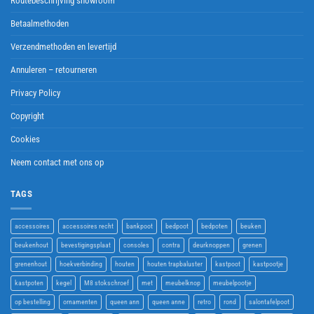
Routebeschrijving showroom
Betaalmethoden
Verzendmethoden en levertijd
Annuleren – retourneren
Privacy Policy
Copyright
Cookies
Neem contact met ons op
TAGS
accessoires
accessoires recht
bankpoot
bedpoot
bedpoten
beuken
beukenhout
bevestigingsplaat
consoles
contra
deurknoppen
grenen
grenenhout
hoekverbinding
houten
houten trapbaluster
kastpoot
kastpootje
kastpoten
kegel
M8 stokschroef
met
meubelknop
meubelpootje
op bestelling
ornamenten
queen ann
queen anne
retro
rond
salontafelpoot