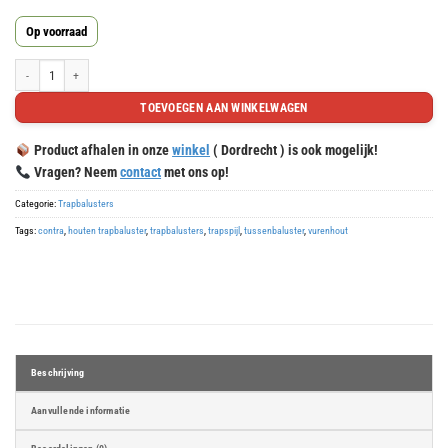
6
Op voorraad
uren,
38
Trapbaluster trapspijl tussenbaluster 930x39mm pen aantal
minuten
TOEVOEGEN AAN WINKELWAGEN
en
4
Product afhalen in onze
winkel
( Dordrecht ) is ook mogelijk!
seconden
Vragen? Neem
contact
met ons op!
Categorie:
Trapbalusters
Tags:
contra
,
houten trapbaluster
,
trapbalusters
,
trapspijl
,
tussenbaluster
,
vurenhout
Beschrijving
Aanvullende informatie