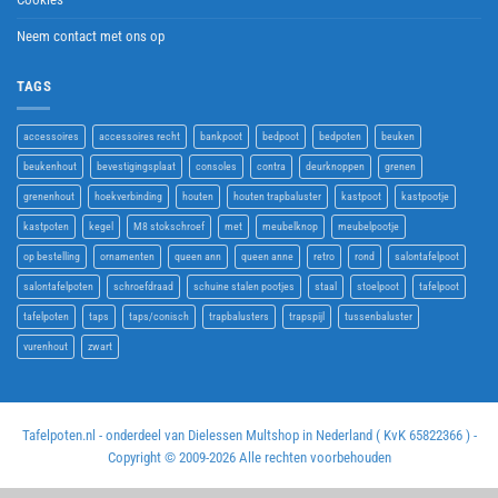
Neem contact met ons op
TAGS
accessoires
accessoires recht
bankpoot
bedpoot
bedpoten
beuken
beukenhout
bevestigingsplaat
consoles
contra
deurknoppen
grenen
grenenhout
hoekverbinding
houten
houten trapbaluster
kastpoot
kastpootje
kastpoten
kegel
M8 stokschroef
met
meubelknop
meubelpootje
op bestelling
ornamenten
queen ann
queen anne
retro
rond
salontafelpoot
salontafelpoten
schroefdraad
schuine stalen pootjes
staal
stoelpoot
tafelpoot
tafelpoten
taps
taps/conisch
trapbalusters
trapspijl
tussenbaluster
vurenhout
zwart
Tafelpoten.nl - onderdeel van Dielessen Multshop in Nederland ( KvK 65822366 ) -
Copyright © 2009-
2026 Alle rechten voorbehouden