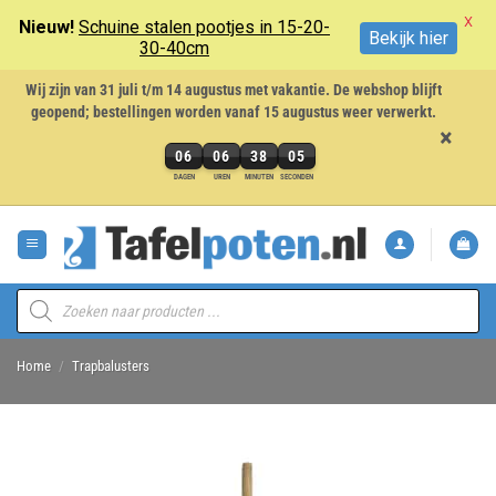
X
Nieuw!
Schuine stalen pootjes in 15-20-
Bekijk hier
30-40cm
Wij zijn van 31 juli t/m 14 augustus met vakantie. De webshop blijft
geopend; bestellingen worden vanaf 15 augustus weer verwerkt.
×
06
06
38
04
6
DAGEN
UREN
MINUTEN
SECONDEN
dagen,
Ga
6
naar
uren,
inhoud
38
minuten
Producten
en
zoeken
4
seconden
Home
/
Trapbalusters