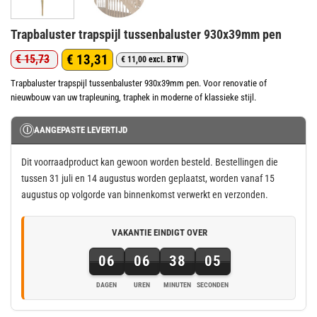
Trapbaluster trapspijl tussenbaluster 930x39mm pen
€
13,31
€
15,73
€
11,00
excl. BTW
Oorspronkelijke
Huidige
prijs
prijs
Trapbaluster trapspijl tussenbaluster 930x39mm pen. Voor renovatie of
nieuwbouw van uw trapleuning, traphek in moderne of klassieke stijl.
was:
is:
€ 15,73.
€ 13,31.
Ⓘ
AANGEPASTE LEVERTIJD
Dit voorraadproduct kan gewoon worden besteld. Bestellingen die
tussen 31 juli en 14 augustus worden geplaatst, worden vanaf 15
augustus op volgorde van binnenkomst verwerkt en verzonden.
VAKANTIE EINDIGT OVER
06
06
38
04
DAGEN
UREN
MINUTEN
SECONDEN
6
dagen,