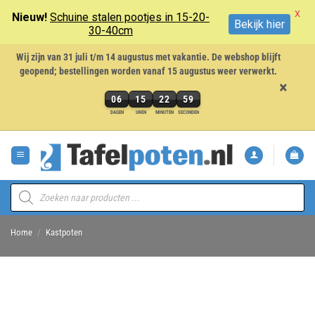
X
Nieuw!
Schuine stalen pootjes in 15-20-
Bekijk hier
30-40cm
Wij zijn van 31 juli t/m 14 augustus met vakantie. De webshop blijft
geopend; bestellingen worden vanaf 15 augustus weer verwerkt.
×
06
15
22
58
6
DAGEN
UREN
MINUTEN
SECONDEN
dagen,
Ga
15
naar
uren,
inhoud
22
minuten
Producten
en
zoeken
58
seconden
Home
/
Kastpoten