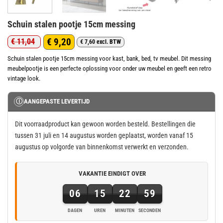
Schuin stalen pootje 15cm messing
€
9,20
€
11,04
€
7,60
excl. BTW
Oorspronkelijke
Huidige
prijs
prijs
Schuin stalen pootje 15cm messing voor kast, bank, bed, tv meubel. Dit messing
meubelpootje is een perfecte oplossing voor onder uw meubel en geeft een retro
was:
is:
vintage look.
€ 11,04.
€ 9,20.
Ⓘ
AANGEPASTE LEVERTIJD
Dit voorraadproduct kan gewoon worden besteld. Bestellingen die
tussen 31 juli en 14 augustus worden geplaatst, worden vanaf 15
augustus op volgorde van binnenkomst verwerkt en verzonden.
VAKANTIE EINDIGT OVER
06
15
22
58
DAGEN
UREN
MINUTEN
SECONDEN
6