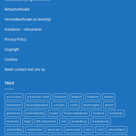
Betaalmethoden
Verzendmethoden en levertijd
Annuleren – retourneren
Privacy Policy
Copyright
Cookies
Neem contact met ons op
TAGS
accessoires
accessoires recht
bankpoot
bedpoot
bedpoten
beuken
beukenhout
bevestigingsplaat
consoles
contra
deurknoppen
grenen
grenenhout
hoekverbinding
houten
houten trapbaluster
kastpoot
kastpootje
kastpoten
kegel
M8 stokschroef
met
meubelknop
meubelpootje
op bestelling
ornamenten
queen ann
queen anne
retro
rond
salontafelpoot