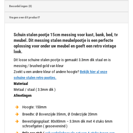
Beoordelingen (0)
Vragen over dit product?
Schuin stalen pootje 15cm messing voor kast, bank, bed, tv
meubel. Dit messing stalen meubelpootje is een perfecte
oplossing voor onder uw meubel en geeft een retro vintage
look.
Dit losse schuine stalen pootje is gemaakt 3.3mm dik staal en is
messing / brushed gold van kleur
Zoekt u een andere kleur of andere hoogte?
Bekijk hier al onze
schuine stalen retro pootjes.
Materiaal
Metaal / staal ( 3.3mm dik )
Afmetingen
Hoogte: 150mm
Breedte: Ø Bovenzijde 35mm, Ø Onderzijde 20mm
Bevestigingsplaat: 80x80mm – 3.3mm dik met 4 stuks 6mm
schroefgaten ( gesoevereind )